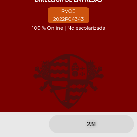
RVOE
2022P04343
100 % Online | No escolarizada
231