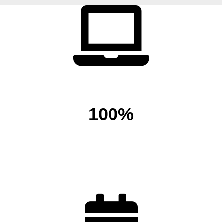
100%
Tú decides
cuantas materias cursar al mes
online